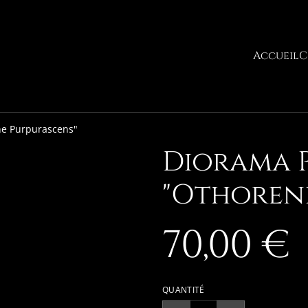
Accueil
C
ne Purpurascens"
Diorama 
"Othoren
70,00 €
QUANTITÉ