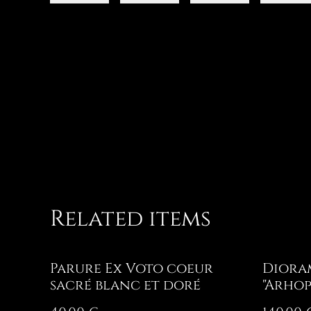
Related items
Parure Ex Voto coeur
Diora
sacré blanc et doré
"Arhop
Célest