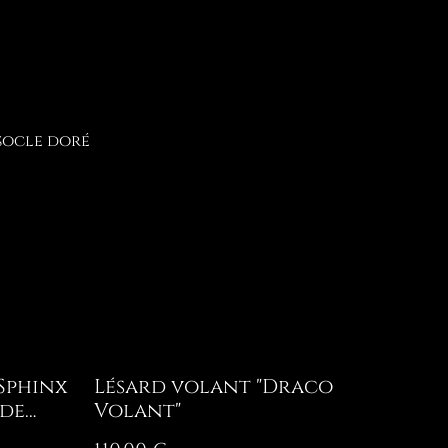
 socle doré
Sphinx
Lésard volant "Draco
 de
Volant"