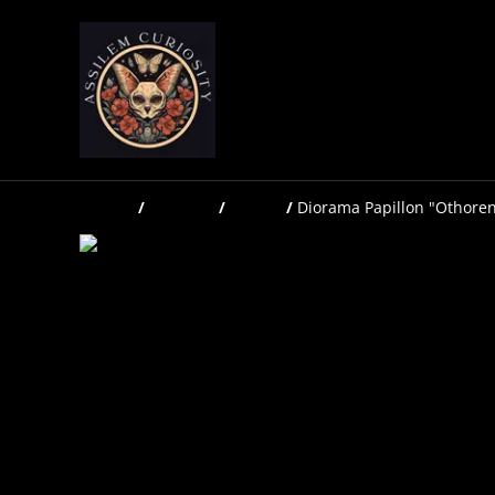
Accueil
/
Produits
/
Globes
/
Diorama Papillon "Othore