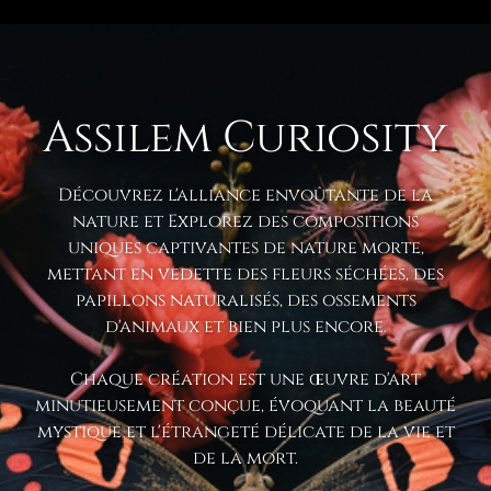
Assilem Curiosity
Découvrez l'alliance envoûtante de la
nature et Explorez des compositions
uniques captivantes de nature morte,
mettant en vedette des fleurs séchées, des
papillons naturalisés, des ossements
d'animaux et bien plus encore.
Chaque création est une œuvre d'art
minutieusement conçue, évoquant la beauté
mystique et l'étrangeté délicate de la vie et
de la mort.