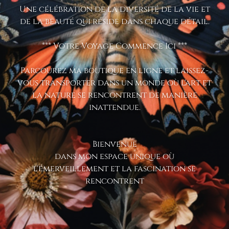
Une célébration de la diversité de la vie et
de la beauté qui réside dans chaque détail.
*** Votre Voyage Commence Ici ***
Parcourez ma boutique en ligne et laissez-
vous transporter dans un monde où l'art et
la nature se rencontrent de manière
inattendue.
Bienvenue
dans mon espace unique où
l'émerveillement et la fascination se
rencontrent