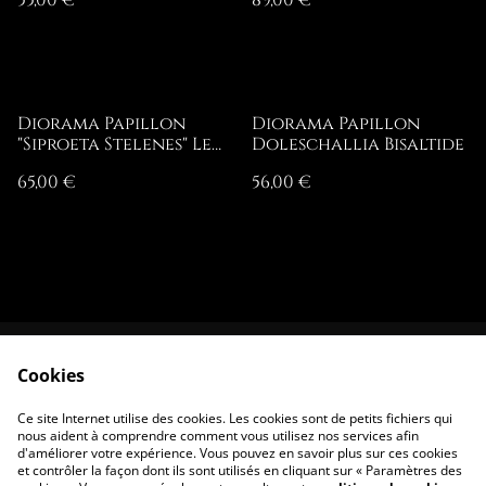
55,00 €
89,00 €
Diorama Papillon
Diorama Papillon
"Siproeta Stelenes" Le
Doleschallia Bisaltide
Malachite
65,00 €
56,00 €
Cookies
Contactez-nous
Conditions
Politique de
Politique de
Ce site Internet utilise des cookies. Les cookies sont de petits fichiers qui
confidentialité
cookies
nous aident à comprendre comment vous utilisez nos services afin
d'améliorer votre expérience. Vous pouvez en savoir plus sur ces cookies
et contrôler la façon dont ils sont utilisés en cliquant sur « Paramètres des