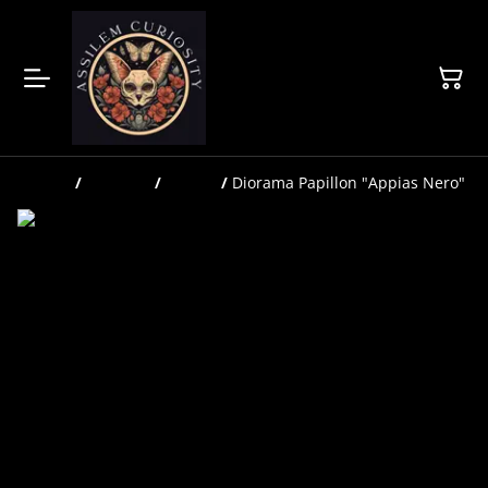
Accueil
/
Produits
/
Globes
/
Diorama Papillon "Appias Nero"