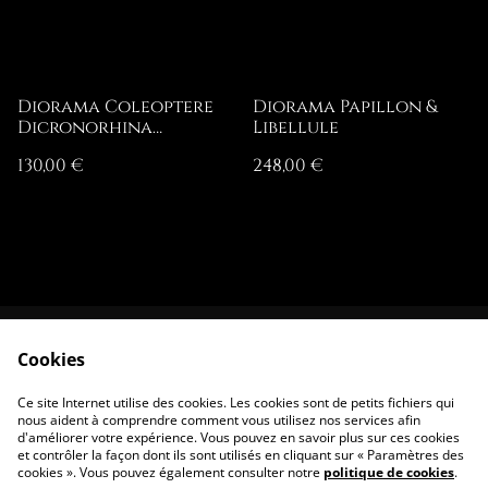
Diorama Coleoptere
Diorama Papillon &
Dicronorhina
Libellule
Derbyana
130,00 €
248,00 €
Cookies
Contactez-nous
Conditions
Politique de
Politique de
Ce site Internet utilise des cookies. Les cookies sont de petits fichiers qui
confidentialité
cookies
nous aident à comprendre comment vous utilisez nos services afin
d'améliorer votre expérience. Vous pouvez en savoir plus sur ces cookies
et contrôler la façon dont ils sont utilisés en cliquant sur « Paramètres des
cookies ». Vous pouvez également consulter notre
politique de cookies
.