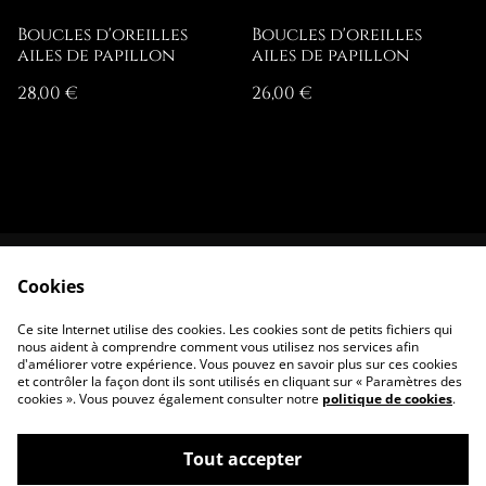
Boucles d'oreilles
Boucles d'oreilles
ailes de papillon
ailes de papillon
28,00 €
26,00 €
Cookies
Contactez-nous
Conditions
Politique de
Politique de
Ce site Internet utilise des cookies. Les cookies sont de petits fichiers qui
confidentialité
cookies
nous aident à comprendre comment vous utilisez nos services afin
d'améliorer votre expérience. Vous pouvez en savoir plus sur ces cookies
et contrôler la façon dont ils sont utilisés en cliquant sur « Paramètres des
cookies ». Vous pouvez également consulter notre
politique de cookies
.
Tout accepter