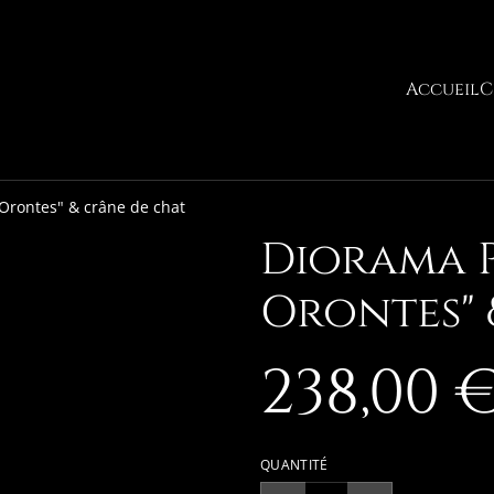
Accueil
C
 Orontes" & crâne de chat
Diorama P
Orontes" 
238,00 
QUANTITÉ