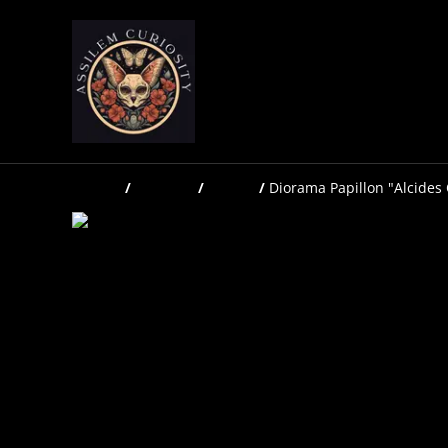
Accueil
/
Produits
/
Globes
/
Diorama Papillon "Alcides