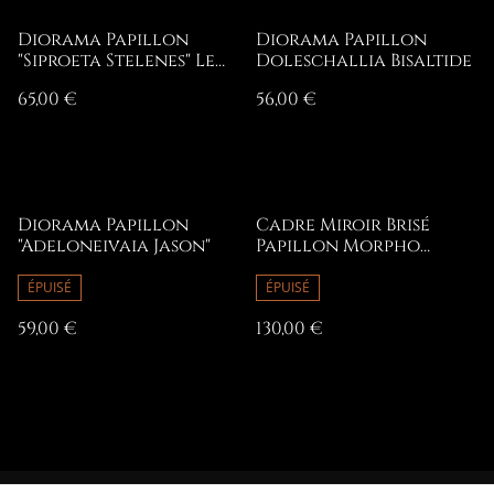
Diorama Papillon
Diorama Papillon
"Siproeta Stelenes" Le
Doleschallia Bisaltide
Malachite
65,00 €
56,00 €
Diorama Papillon
Cadre Miroir Brisé
"Adeloneivaia Jason"
Papillon Morpho
Godarti Assarpai
ÉPUISÉ
ÉPUISÉ
59,00 €
130,00 €