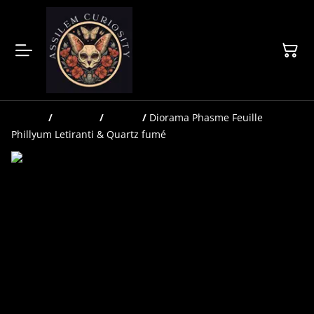
Accueil
/
Produits
/
Globes
/
Diorama Phasme Feuille
Phillyum Letiranti & Quartz fumé