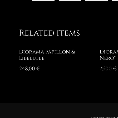
Related items
Diorama Papillon &
Dioram
Libellule
Nero"
248,00 €
75,00 €