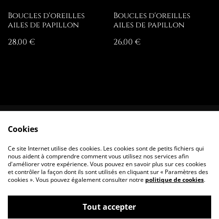
Boucles d'oreilles
Boucles d'oreilles
ailes de papillon
ailes de papillon
28,00 €
26,00 €
Cookies
Contactez-nous
Conditions
Politique de
Politique de
Ce site Internet utilise des cookies. Les cookies sont de petits fichiers qui
confidentialité
cookies
nous aident à comprendre comment vous utilisez nos services afin
d'améliorer votre expérience. Vous pouvez en savoir plus sur ces cookies
et contrôler la façon dont ils sont utilisés en cliquant sur « Paramètres des
cookies ». Vous pouvez également consulter notre
politique de cookies
.
Tout accepter