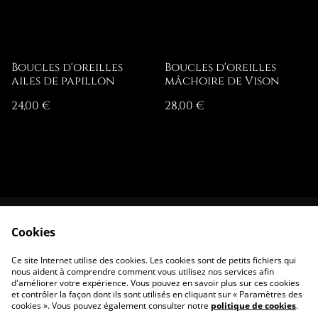
Boucles d'oreilles
Boucles d'oreilles
ailes de papillon
mâchoire de Vison
24,00 €
28,00 €
Cookies
Contactez-nous
Conditions
Politique de
Politique de
Ce site Internet utilise des cookies. Les cookies sont de petits fichiers qui
confidentialité
cookies
nous aident à comprendre comment vous utilisez nos services afin
d'améliorer votre expérience. Vous pouvez en savoir plus sur ces cookies
et contrôler la façon dont ils sont utilisés en cliquant sur « Paramètres des
cookies ». Vous pouvez également consulter notre
politique de cookies
.