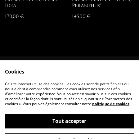
Idea
Peranthus"
170,00 €
145,00 €
Cookies
Contactez-nous
Conditions
Politique de
Politique de
Ce site Internet utilise des cookies. Les cookies sont de petits fichiers qui
confidentialité
cookies
nous aident à comprendre comment vous utilisez nos services afin
d'améliorer votre expérience. Vous pouvez en savoir plus sur ces cookies
et contrôler la façon dont ils sont utilisés en cliquant sur « Paramètres des
cookies ». Vous pouvez également consulter notre
politique de cookies
.
Tout accepter
©
2026
Assilem Curiosity