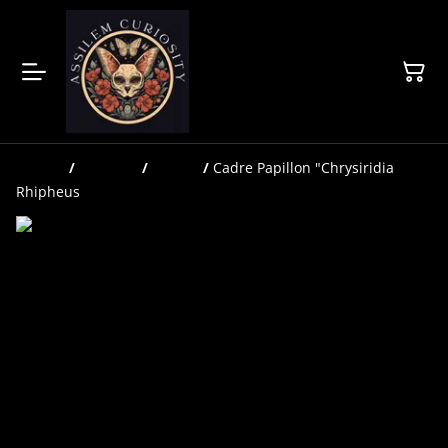
Accueil
/
Produits
/
Cadres
/
Cadre Papillon "Chrysiridia
Rhipheus