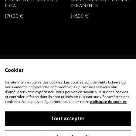
Idea
Peranthus"
170,00 €
145,00 €
Cookies
Contactez-nous
Conditions
Politique de
Politique de
Ce site Internet utilise des cookies. Les cookies sont de petits fichiers qui
confidentialité
cookies
nous aident à comprendre comment vous utilisez nos services afin
d'améliorer votre expérience. Vous pouvez en savoir plus sur ces cookies
et contrôler la façon dont ils sont utilisés en cliquant sur « Paramètres des
cookies ». Vous pouvez également consulter notre
politique de cookies
.
Tout accepter
©
2026
Assilem Curiosity