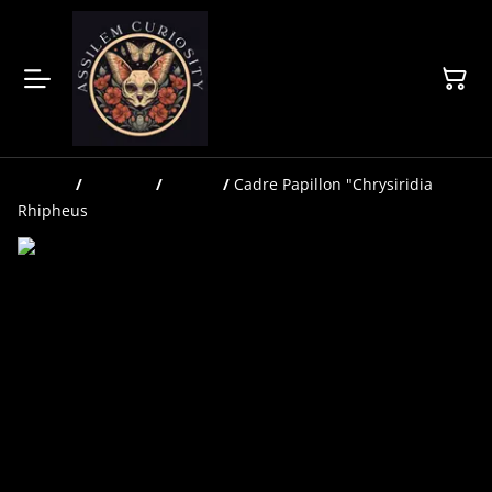
Accueil
/
Produits
/
Cadres
/
Cadre Papillon "Chrysiridia
Rhipheus