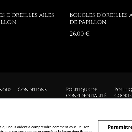
s d'oreilles ailes
Boucles d'oreilles a
illon
de papillon
26,00 €
nous
Conditions
Politique de
Politi
confidentialité
cookie
Paramètre
hiers qui nous aident à comprendre comment vous utilisez
r plus sur ces cookies et contrôler la façon dont ils sont