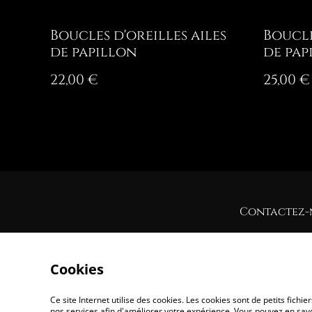
Boucles d'oreilles ailes
Boucle
de papillon
de pap
22,00 €
25,00 €
Contactez-
Cookies
Ce site Internet utilise des cookies. Les cookies sont de petits fic
nos services afin d'améliorer votre expérience. Vous pouvez en savoi