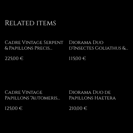
Related items
Cadre Vintage Serpent
Diorama Duo
& Papillons Precis
d'Insectes Goliathus &
Rhadama
Polybothris Sumptuosa
225,00 €
115,00 €
Cadre Vintage
Diorama Duo de
Papillons "Automeris
Papillons Haetera
Lara"
125,00 €
210,00 €