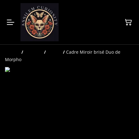
Accueil
/
Produits
/
Cadres
/
Cadre Miroir brisé Duo de
Morpho