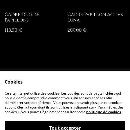
Cadre Duo de
Cadre Papillon Actias
Papillons
Luna
110,00 €
200,00 €
Cookies
Contactez-nous
Conditions
Politique de
Politique de
Ce site Internet utilise des cookies. Les cookies sont de petits fichiers qui
confidentialité
cookies
nous aident à comprendre comment vous utilisez nos services afin
d'améliorer votre expérience. Vous pouvez en savoir plus sur ces cookies
et contrôler la façon dont ils sont utilisés en cliquant sur « Paramètres des
cookies ». Vous pouvez également consulter notre
politique de cookies
.
Tout accepter