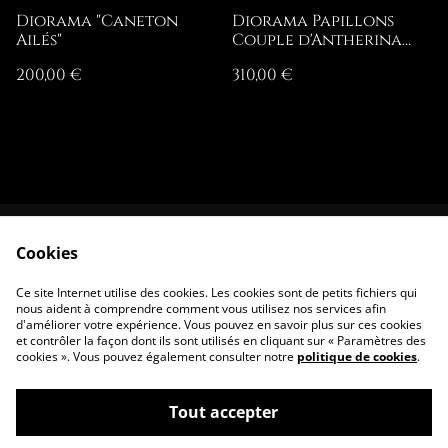
Diorama "Caneton
Diorama Papillons
Ailés"
Couple d'Antherina
suraka
200,00 €
310,00 €
Cookies
Contactez-nous
Conditions
Politique de
Politique de
Ce site Internet utilise des cookies. Les cookies sont de petits fichiers qui
confidentialité
cookies
nous aident à comprendre comment vous utilisez nos services afin
d'améliorer votre expérience. Vous pouvez en savoir plus sur ces cookies
et contrôler la façon dont ils sont utilisés en cliquant sur « Paramètres des
cookies ». Vous pouvez également consulter notre
politique de cookies
.
Tout accepter
©
2026
Assilem Curiosity