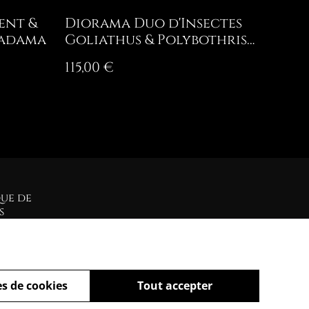
ent &
Diorama Duo d'Insectes
hadama
Goliathus & Polybothris
Sumptuosa
115,00 €
que de
s
s de cookies
Tout accepter