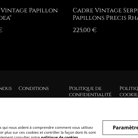
 Vintage Papillon
Cadre Vintage Serp
dea"
Papillons Precis R
€
225,00 €
nous
Conditions
Politique de
Politi
confidentialité
cookie
Paramètre
hiers qui nous aident à comprendre comment vous utilisez
r plus sur ces cookies et contrôler la façon dont ils sont
galement consulter notre
politique de cookies
.