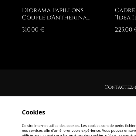
Diorama Papillons
Cadre
Couple d'Antherina
"Idea I
suraka
310,00 €
225,00 
Contactez-
Cookies
Ce site Internet utilise des cookies. Les cookies sont de petits fic
nos services afin d'améliorer votre expérience. Vous pouvez en savoi
utilisés en cliquant sur « Paramètres des cookies ». Vous pouvez é