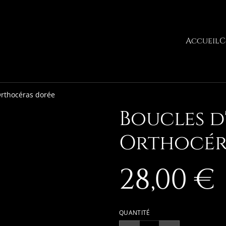
Accueil
C
 Orthocéras dorée
Boucles d'
Orthocér
28,00 €
QUANTITÉ