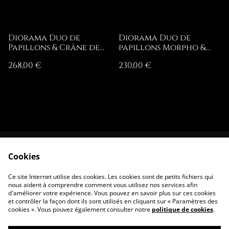
Diorama Duo de
Diorama Duo de
Papillons & Crâne de
papillons Morpho &
Renard
Panacea Quartz
268,00 €
230,00 €
Cookies
Contactez-nous
Conditions
Politique de
Politique de
Ce site Internet utilise des cookies. Les cookies sont de petits fichiers qui
confidentialité
cookies
nous aident à comprendre comment vous utilisez nos services afin
d'améliorer votre expérience. Vous pouvez en savoir plus sur ces cookies
et contrôler la façon dont ils sont utilisés en cliquant sur « Paramètres des
cookies ». Vous pouvez également consulter notre
politique de cookies
.