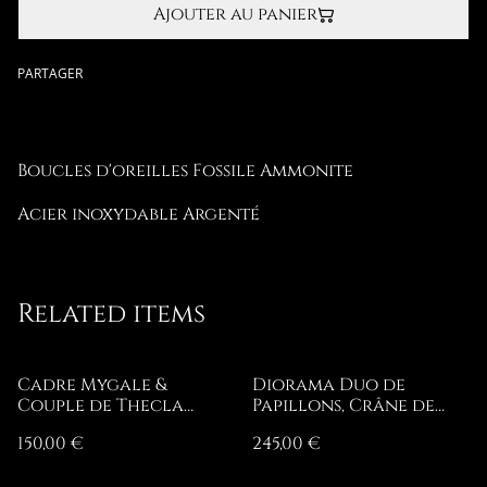
Ajouter au panier
PARTAGER
Boucles d'oreilles Fossile Ammonite
Acier inoxydable Argenté
Related items
Cadre Mygale &
Diorama Duo de
Couple de Thecla
Papillons, Crâne de
Damo
chat & Bois de
150,00 €
245,00 €
Chevreuil