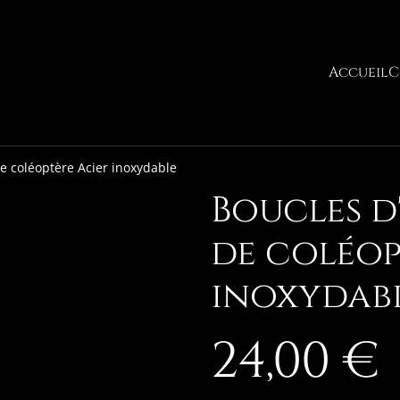
Accueil
C
de coléoptère Acier inoxydable
Boucles d'
de coléop
inoxydab
24,00 €