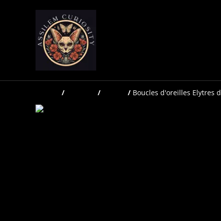
Accueil
/
Produits
/
Bijoux
/
Boucles d'oreilles Elytres 