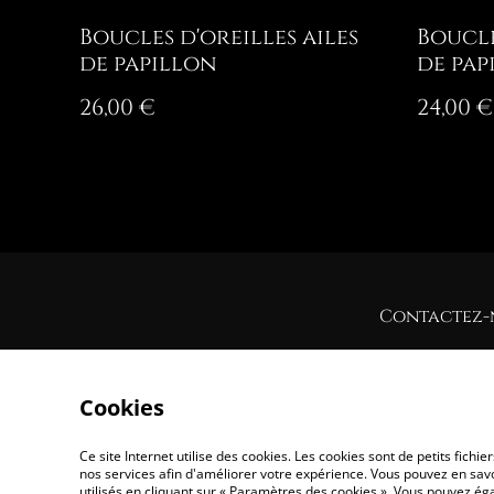
Boucles d'oreilles ailes
Boucle
de papillon
de pap
26,00 €
24,00 €
Contactez-
Cookies
Ce site Internet utilise des cookies. Les cookies sont de petits fic
nos services afin d'améliorer votre expérience. Vous pouvez en savoi
utilisés en cliquant sur « Paramètres des cookies ». Vous pouvez é