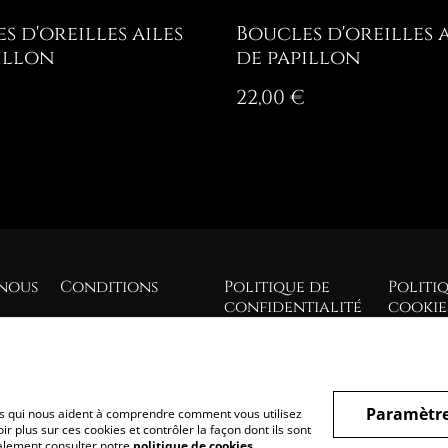
s d'oreilles ailes
Boucles d'oreilles a
illon
de papillon
22,00 €
nous
Conditions
Politique de
Politi
confidentialité
cookie
Paramètre
hiers qui nous aident à comprendre comment vous utilisez
r plus sur ces cookies et contrôler la façon dont ils sont
galement consulter notre
politique de cookies
.