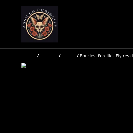
Accueil
/
Produits
/
Bijoux
/
Boucles d'oreilles Elytres 