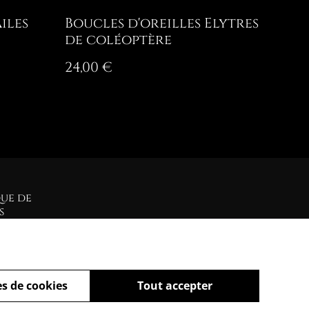
iles
Boucles d'oreilles Elytres
de coléoptère
24,00 €
que de
s
s de cookies
Tout accepter