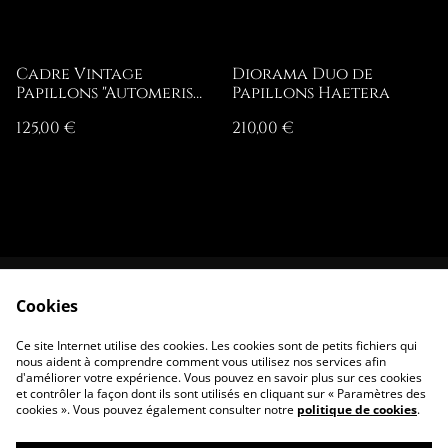
Cadre Vintage
Diorama Duo de
Papillons "Automeris
Papillons Haetera
Lara"
125,00 €
210,00 €
Cookies
Contactez-nous
Conditions
Politique de
Politique de
Ce site Internet utilise des cookies. Les cookies sont de petits fichiers qui
confidentialité
cookies
nous aident à comprendre comment vous utilisez nos services afin
d'améliorer votre expérience. Vous pouvez en savoir plus sur ces cookies
et contrôler la façon dont ils sont utilisés en cliquant sur « Paramètres des
cookies ». Vous pouvez également consulter notre
politique de cookies
.