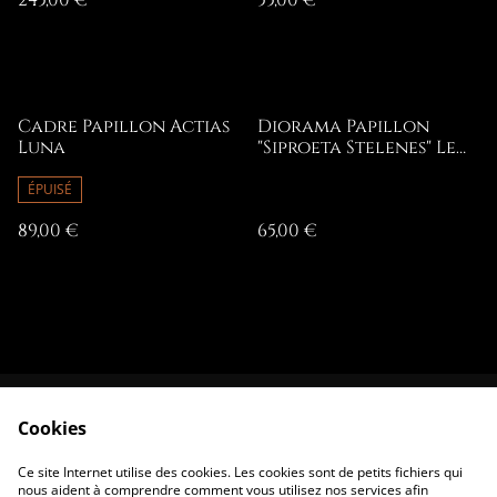
245,00 €
55,00 €
Cadre Papillon Actias
Diorama Papillon
Luna
"Siproeta Stelenes" Le
Malachite
ÉPUISÉ
89,00 €
65,00 €
Cookies
Contactez-nous
Conditions
Politique de
Politique de
Ce site Internet utilise des cookies. Les cookies sont de petits fichiers qui
confidentialité
cookies
nous aident à comprendre comment vous utilisez nos services afin